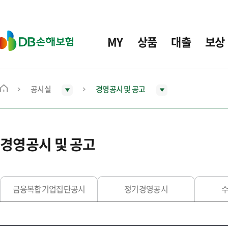
주
요
메
D
MY
상품
대출
보상
뉴
B
손
해
보
공시실
경영공시 및 공고
메
험
인
화
면
경영공시 및 공고
으
로
이
동
금융복합기업집단공시
정기경영공시