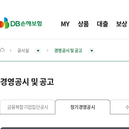
주
요
메
D
MY
상품
대출
보상
뉴
B
손
해
보
공시실
경영공시 및 공고
메
험
인
화
면
경영공시 및 공고
으
로
이
동
금융복합기업집단공시
정기경영공시