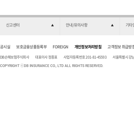
색
양
식
신고센터
안내/유의사항
기타
공시실
보호금융상품등록부
FOREIGN
개인정보처리방침
고객정보 취급방
DB손해보험주식회사
대표이사 정종표
사업자등록번호 201-81-45593
서울특별시 강남구
COPYRIGHT ⓒDB INSURANCE CO., LTD ALL RIGHTS RESERVED.