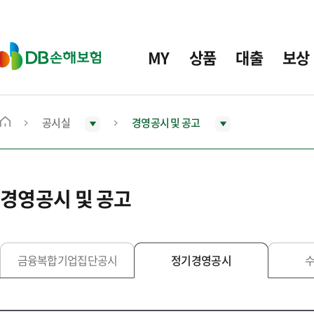
주
요
메
D
MY
상품
대출
보상
뉴
B
손
해
보
공시실
경영공시 및 공고
메
험
인
화
면
경영공시 및 공고
으
로
이
동
금융복합기업집단공시
정기경영공시