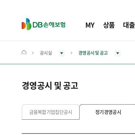
주
요
메
D
MY
상품
대출
뉴
B
손
해
보
공시실
경영공시 및 공고
메
험
인
화
면
경영공시 및 공고
으
로
이
동
금융복합기업집단공시
정기경영공시