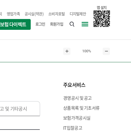
앱 설치
직
영업가족
공시실(약관)
소비자포털
디지털제안
로그인
회원가입
통
사
합
이
검
트
현
100%
색
맵
본
본
재
문
문
본
확
축
문
대
소
크
주요서비스
기
경영공시 및 공고
상품목록 및 기초서류
고 및 기타공시
보험가격공시실
IT입찰공고