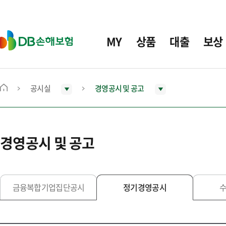
주
요
메
D
MY
상품
대출
보상
뉴
B
손
해
보
공시실
경영공시 및 공고
메
험
인
화
면
경영공시 및 공고
으
로
이
동
금융복합기업집단공시
정기경영공시