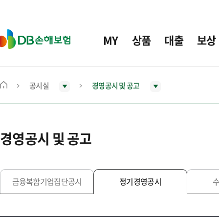
주
요
메
D
MY
상품
대출
보상
뉴
B
손
해
보
공시실
경영공시 및 공고
메
험
인
화
면
경영공시 및 공고
으
로
이
동
금융복합기업집단공시
정기경영공시