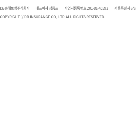
DB손해보험주식회사
대표이사 정종표
사업자등록번호 201-81-45593
서울특별시 강남구
COPYRIGHT ⓒDB INSURANCE CO., LTD ALL RIGHTS RESERVED.