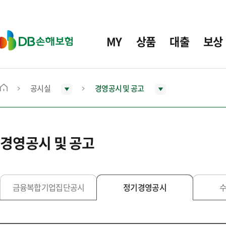
주
요
메
D
MY
상품
대출
보상
뉴
B
손
해
보
공시실
경영공시 및 공고
메
험
인
화
면
경영공시 및 공고
으
로
이
동
금융복합기업집단공시
정기경영공시