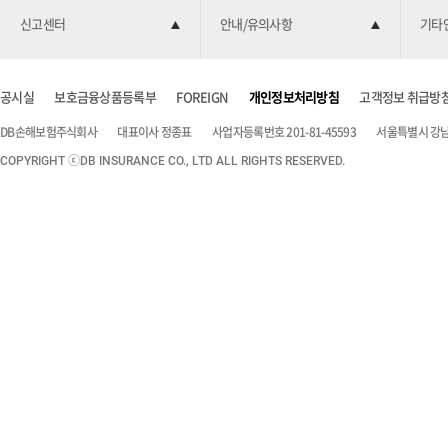
신고센터
안내/유의사항
기타
공시실
보호금융상품등록부
FOREIGN
개인정보처리방침
고객정보 취급방
DB손해보험주식회사
대표이사 정종표
사업자등록번호 201-81-45593
서울특별시 강남구
COPYRIGHT ⓒDB INSURANCE CO., LTD ALL RIGHTS RESERVED.