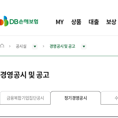
주
요
메
D
MY
상품
대출
보상
뉴
B
손
해
보
공시실
경영공시 및 공고
메
험
인
화
면
경영공시 및 공고
으
로
이
동
금융복합기업집단공시
정기경영공시