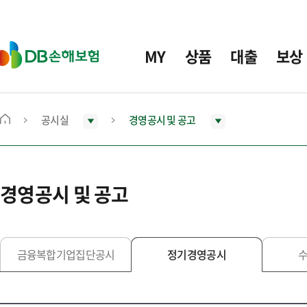
주
요
메
D
MY
상품
대출
보상
뉴
B
손
해
보
공시실
경영공시 및 공고
메
험
인
화
면
경영공시 및 공고
으
로
이
동
금융복합기업집단공시
정기경영공시