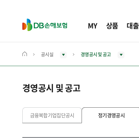
주
요
메
D
MY
상품
대출
뉴
B
손
해
보
공시실
경영공시 및 공고
메
험
인
화
면
경영공시 및 공고
으
로
이
동
금융복합기업집단공시
정기경영공시