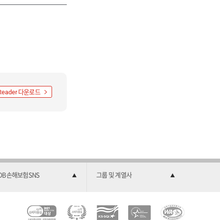
다운로드
Reader
DB손해보험SNS
그룹 및 계열사
C
소
2
한
과