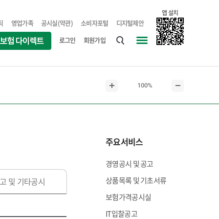
앱 설치
직
영업가족
공시실(약관)
소비자포털
디지털제안
로그인
회원가입
통
사
합
이
검
트
현
100%
색
맵
본
본
재
문
문
본
확
축
문
대
소
크
주요서비스
기
경영공시 및 공고
상품목록 및 기초서류
고 및 기타공시
보험가격공시실
IT입찰공고