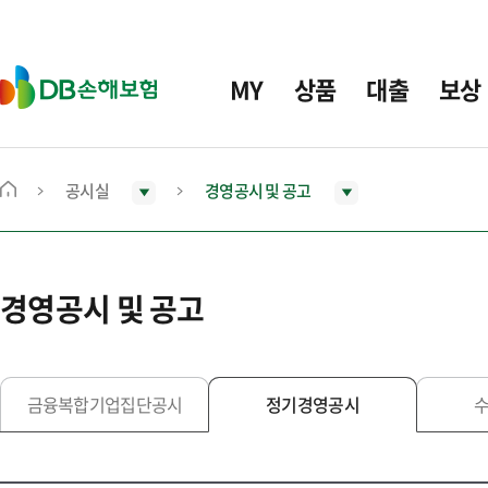
주
요
메
D
MY
상품
대출
보상
뉴
B
손
해
보
공시실
경영공시 및 공고
메
험
인
화
면
경영공시 및 공고
으
로
이
동
금융복합기업집단공시
정기경영공시