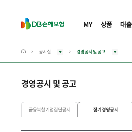
주
요
메
D
MY
상품
대출
뉴
B
손
해
보
공시실
경영공시 및 공고
메
험
인
화
면
경영공시 및 공고
으
로
이
동
금융복합기업집단공시
정기경영공시