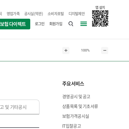
앱 설치
직
영업가족
공시실(약관)
소비자포털
디지털제안
로그인
회원가입
통
사
합
이
검
트
현
100%
색
맵
본
본
재
문
문
본
확
축
문
대
소
크
주요서비스
기
경영공시 및 공고
상품목록 및 기초서류
고 및 기타공시
보험가격공시실
IT입찰공고