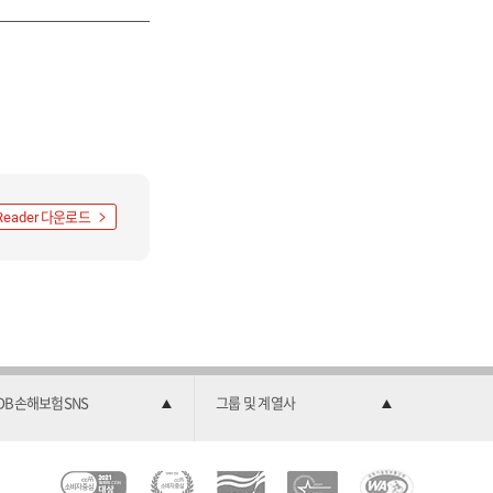
다운로드
Reader
DB손해보험SNS
그룹 및 계열사
C
소
2
한
과