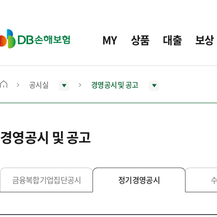
주
요
메
D
MY
상품
대출
보상
뉴
B
손
해
보
공시실
경영공시 및 공고
메
험
인
화
면
경영공시 및 공고
으
로
이
동
금융복합기업집단공시
정기경영공시