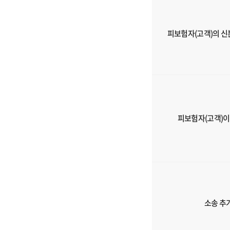
인
원
피보험자(고객)의 신
담
보,
알
바
트
로
스
피보험자(고객)이
담
보
(깔
대
기
홀
제
소송 추
외)
의