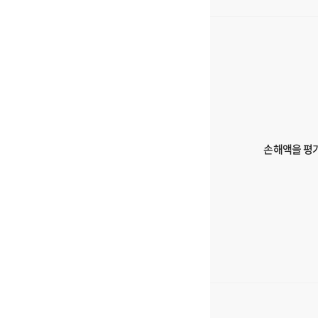
류
에
대
한
정
보
를
제
공
손해액을 평
해
드
리
는
표
입
니
다.