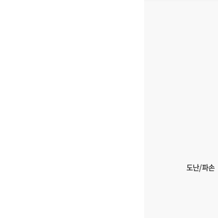
의
입
구
니
분,
다.
필
요
서
류,
발
부
처,
양
식
다
운
로
도난/파손
드
에
대
한