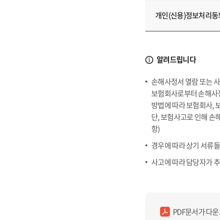
식
리
다
는
개인(신용)정보처리동
운
표
로
입
드
니
알려드립니다
의
다.
서
손해사정서 열람 또는 사
류
보험회사로부터 손해사정
명,
방법에 따라 보험회사, 
양
단, 보험사고로 인해 손
식
항)
다
운
경우에 따라 상기 서류들
로
사고에 따라 담당자가 추
드,
서
류
명,
PDF문서가 다
양