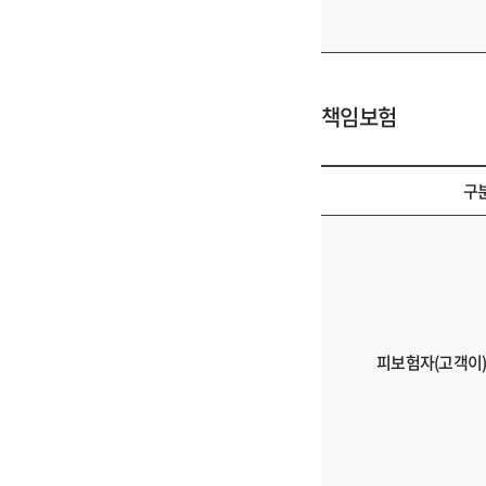
책임보험
구
책
임
보
험
의
구
피보험자(고객이)
분,
필
요
서