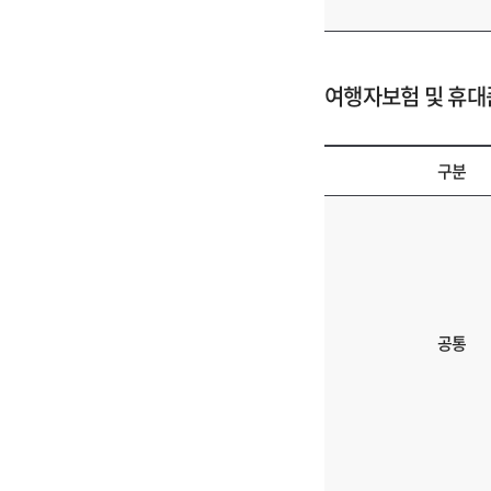
구
분,
필
요
여행자보험 및 휴
서
류
에
구분
대
여
한
행
정
자
보
보
를
험
제
및
공통
공
휴
해
대
드
품
리
손
는
해
표