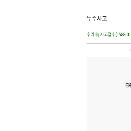
누수사고
수리 前 사고접수(1588-
재
물
보
험
공
의
구
분,
필
요
서