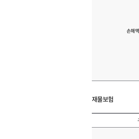
류,
양
식
다
운
손해액
로
드
에
대
한
정
보
를
제
재물보험
공
하
는
표
재
입
물