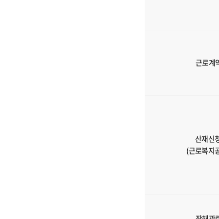
필
요
서
류
에
대
근로계
한
정
보
를
제
공
산재신
해
(근로복지공
드
리
는
표
입
니
장해관