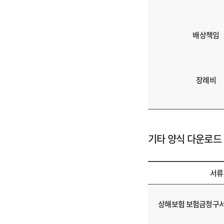
부
처,
양
배상책임
식
다
운
장례비
로
드
에
대
한
기타 양식 다운로드
정
보
를
서류
제
기
공
타
해
상해보험 보험금청구서
양
드