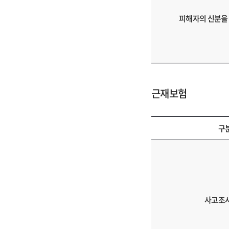
피해자의 신분을
근재보험
구
근
재
보
험
의
사고조
구
분,