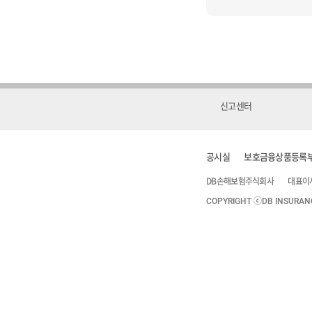
식
다
운
로
드
에
신고센터
대
한
정
공시실
보호금융상품등록
보
를
DB손해보험주식회사
대표이
제
COPYRIGHT ⓒDB INSURANCE
공
해
드
리
는
표
입