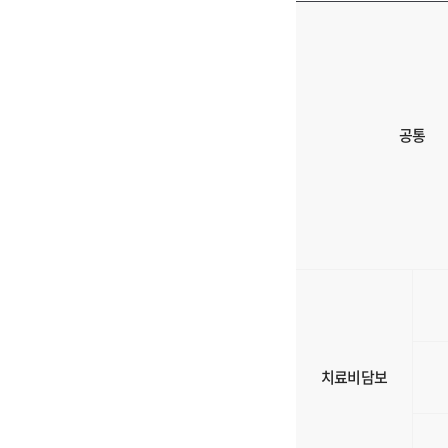
여
행
자
보
험
및
공통
휴
대
품
손
해
의
구
분,
필
요
치료비담보
서
류,
발