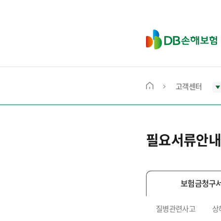
D
B
손
해
보
고객센터
메
험
인
화
면
필요서류안내
으
로
이
동
보험금청구
질병관련사고
상