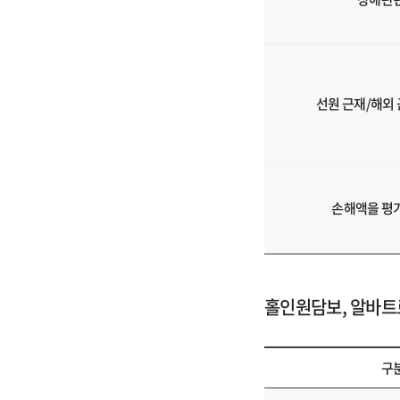
다.
선원 근재/해외
손해액을 평
홀인원담보, 알바트
구
홀