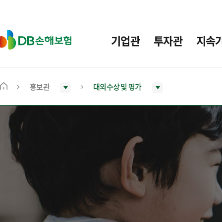
주
요
메
D
기업관
투자관
지속
뉴
B
손
해
보
홍보관
대외수상 및 평가
메
험
인
화
면
으
로
이
동