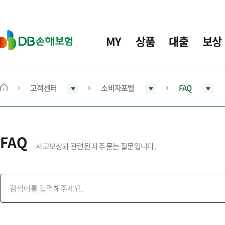
주
요
메
D
MY
상품
대출
보상
뉴
B
손
해
보
고객센터
소비자포털
FAQ
메
험
인
화
면
FAQ
으
사고보상과 관련된 자주 묻는 질문입니다.
로
이
동