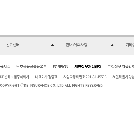
신고센터
안내/유의사항
기타
공시실
보호금융상품등록부
FOREIGN
개인정보처리방침
고객정보 취급방
DB손해보험주식회사
대표이사 정종표
사업자등록번호 201-81-45593
서울특별시 강남구
COPYRIGHT ⓒDB INSURANCE CO., LTD ALL RIGHTS RESERVED.